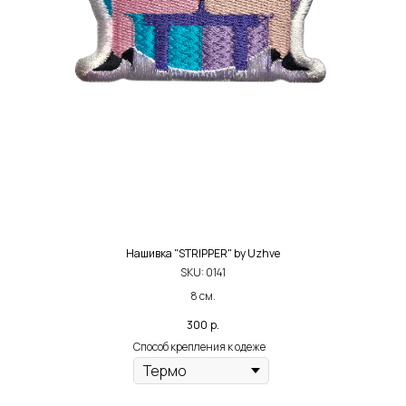
Нашивка "STRIPPER" by Uzhve
SKU:
0141
8 см.
300
р.
Способ крепления к одеже