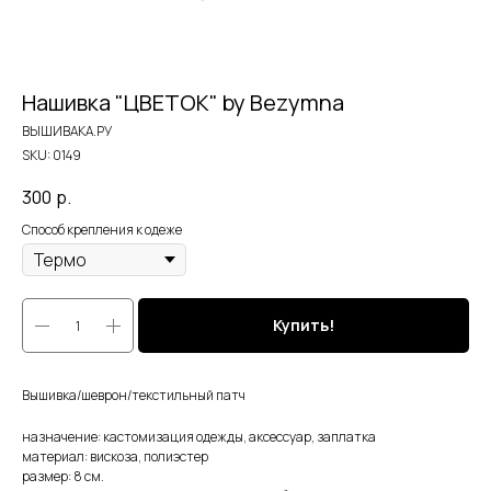
Нашивка "ЦВЕТОК" by Bezymna
ВЫШИВАКА.РУ
SKU:
0149
300
р.
Способ крепления к одеже
Купить!
Вышивка/шеврон/текстильный патч
назначение: кастомизация одежды, аксессуар, заплатка
материал: вискоза, полиэстер
размер: 8 см.